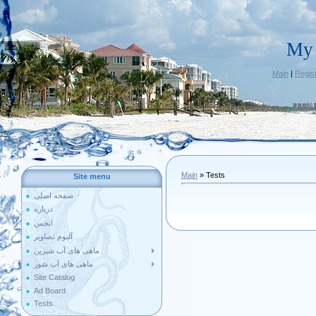
My 
Main
|
Regist
Main
»
Tests
Site menu
صفحه اصلی
درباره
انجمن
آلبوم تصاویر
ماهی های آب شیرین
ماهی های آب شور
Site Catalog
Ad Board
Tests